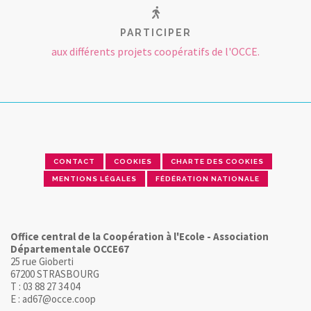
PARTICIPER
aux différents projets coopératifs de l'OCCE.
CONTACT
COOKIES
CHARTE DES COOKIES
MENTIONS LÉGALES
FÉDÉRATION NATIONALE
Office central de la Coopération à l'Ecole - Association
Départementale OCCE67
25 rue Gioberti
67200 STRASBOURG
T : 03 88 27 34 04
E : ad67@occe.coop